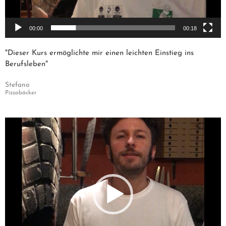
00:00
00:18
"Dieser Kurs ermöglichte mir einen leichten Einstieg ins
Berufsleben"
Stefano
Pizzabäcker
Video-
Player